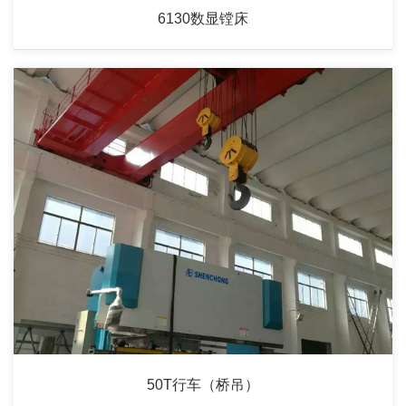
6130数显镗床
50T行车（桥吊）