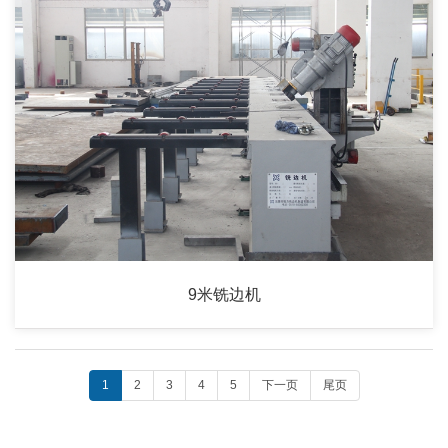
9米铣边机
1
2
3
4
5
下一页
尾页