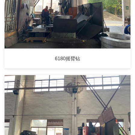
6180摇臂钻